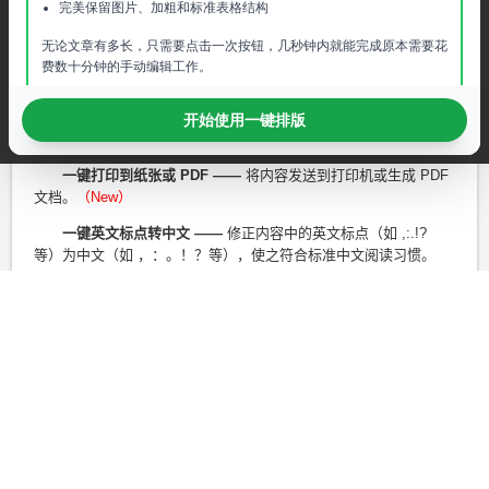
完美保留图片、加粗和标准表格结构
无论文章有多长，只需要点击一次按钮，几秒钟内就能完成原本需要花
费数十分钟的手动编辑工作。
图片自动居中，宽度自适应，保留了您想要的加粗和表格，剔除了烦人
开始使用一键排版
的广告和脚本。
现在，您可以直接将其拷贝到公众号、知乎或任何富文本编辑器中。体
验飞一般的排版速度。
下载浏览器扩展
分享给同事
我的其他产品（点击卡片访问）
QQ群：130564306
在线反馈
关于我们
服务条款