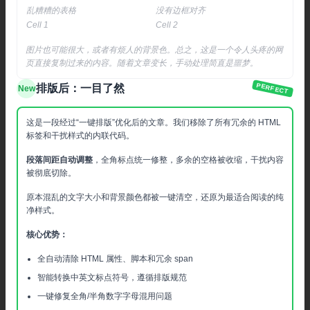
乱糟糟的表格
没有边框对齐
Cell 1
Cell 2
图片也可能很大，或者有烦人的背景色。总之，这是一个令人头疼的网
页直接复制过来的内容。随着文章变长，手动处理简直是噩梦。
PERFECT
排版后：一目了然
New
这是一段经过“一键排版”优化后的文章。我们移除了所有冗余的 HTML
标签和干扰样式的内联代码。
段落间距自动调整
，全角标点统一修整，多余的空格被收缩，干扰内容
被彻底切除。
原本混乱的文字大小和背景颜色都被一键清空，还原为最适合阅读的纯
净样式。
核心优势：
全自动清除 HTML 属性、脚本和冗余 span
智能转换中英文标点符号，遵循排版规范
一键修复全角/半角数字字母混用问题