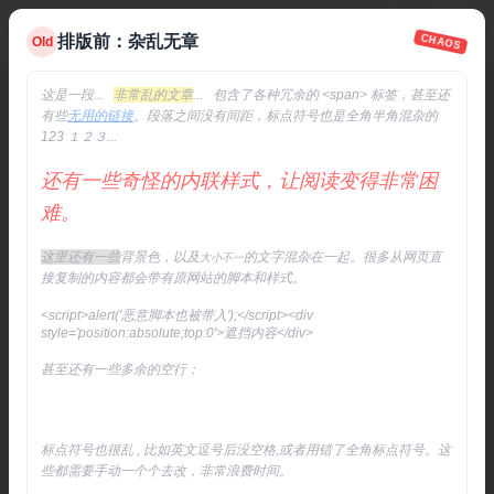
一键排版
反馈
佣金
登录
注册
排版前：杂乱无章
CHAOS
Old
保留粗体
保留表格
保留链接
段前空格
这是一段...
非常乱的文章
... 包含了各种冗余的 <span> 标签，甚至还
有些
无用的链接
。段落之间没有间距，标点符号也是全角半角混杂的
AI 生成
粘贴进来
一键排版
拷贝出去
123 １２３...
还有一些奇怪的内联样式，让阅读变得非常困
英文标点转中文
全角数字、字母转半角
简、繁互转
难。
下载 PDF
下载 DOCX
下载 HTML
下载 TXT
下载 Markdown
这里还有一些
背景色，以及
的文字混杂在一起。很多从网页直
大小不一
打印文档
接复制的内容都会带有原网站的脚本和样式。
<script>alert('恶意脚本也被带入');</script>
<div
源码
格式
style='position:absolute;top:0'>遮挡内容</div>
甚至还有一些多余的空行：
标点符号也很乱 , 比如英文逗号后没空格,或者用错了全角标点符号。这
些都需要手动一个个去改，非常浪费时间。